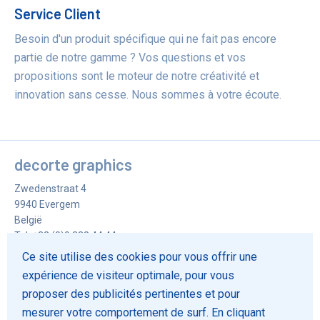
Service Client
Besoin d'un produit spécifique qui ne fait pas encore
partie de notre gamme ? Vos questions et vos
propositions sont le moteur de notre créativité et
innovation sans cesse. Nous sommes à votre écoute.
decorte graphics
Zwedenstraat 4
9940
Evergem
België
Tel.
+32 (0)9 228 44 44
Fax
+32 (0)9 228 73 32
Ce site utilise des cookies pour vous offrir une
info@decorte-graphics.be
expérience de visiteur optimale, pour vous
proposer des publicités pertinentes et pour
Loi Cookie
mesurer votre comportement de surf. En cliquant