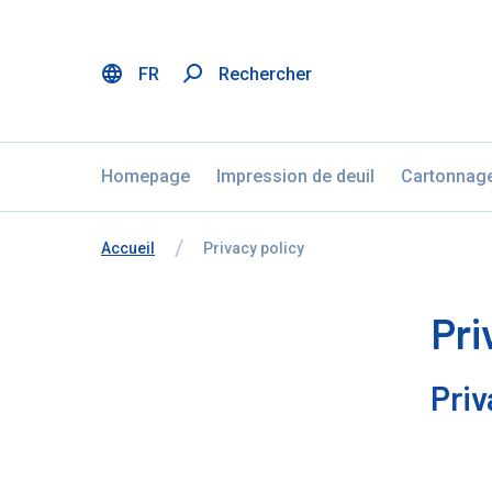
FR
Rechercher
Menu
Aller au contenu
Ignorer la sélection de la langue
Homepage
Impression de deuil
Cartonnag
Vous êtes ici:
de
Accueil
à
Privacy policy
Pri
Priv