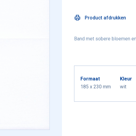
Product afdrukken
Band met sobere bloemen en k
Formaat
Kleur
185 x 230 mm
wit