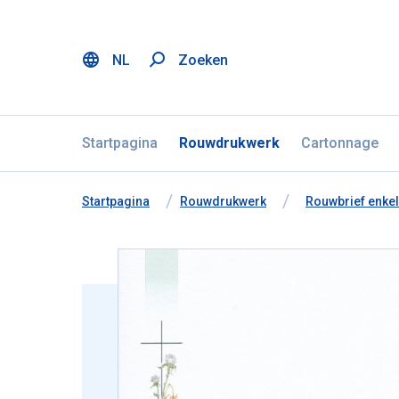
NL
Zoeken
Menu
Ga naar inhoud
Taalselectie overslaan
Startpagina
Rouwdrukwerk
Cartonnage
U bevindt zich hier:
van
Startpagina
naar
Rouwdrukwerk
naar
Rouwbrief enkel