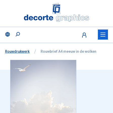
Fratello DEMO
Ga naar inhoud
Taalselectie overslaan
U bevindt zich hier:
van
Rouwdrukwerk
naar
Rouwbrief A4 meeuw in de wolken