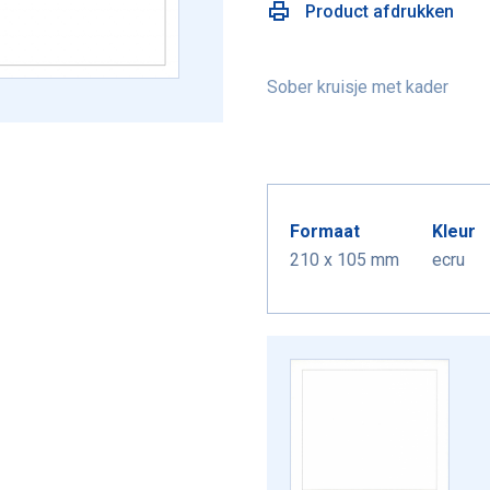
Product afdrukken
Sober kruisje met kader
Formaat
Kleur
210 x 105 mm
ecru