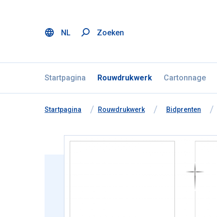
NL
Zoeken
Menu
Ga naar inhoud
Taalselectie overslaan
Startpagina
Rouwdrukwerk
Cartonnage
U bevindt zich hier:
van
Startpagina
naar
Rouwdrukwerk
naar
Bidprenten