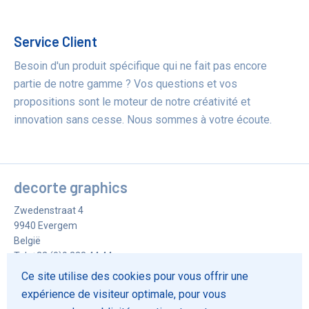
Service Client
Besoin d'un produit spécifique qui ne fait pas encore
partie de notre gamme ? Vos questions et vos
propositions sont le moteur de notre créativité et
innovation sans cesse. Nous sommes à votre écoute.
decorte graphics
Zwedenstraat 4
9940
Evergem
België
Tel.
+32 (0)9 228 44 44
Fax
+32 (0)9 228 73 32
Ce site utilise des cookies pour vous offrir une
info@decorte-graphics.be
expérience de visiteur optimale, pour vous