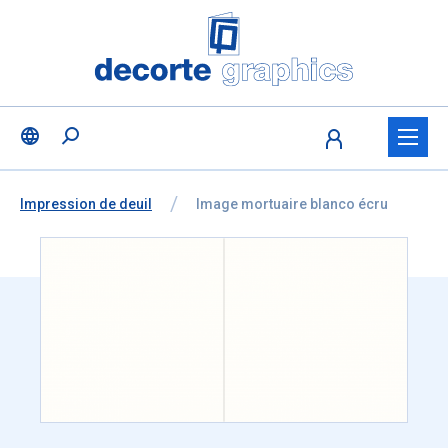
Fratello DEMO
Aller au contenu
Ignorer la sélection de la langue
Vous êtes ici:
de
Impression de deuil
à
Image mortuaire blanco écru