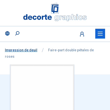
Fratello DEMO
Aller au contenu
Ignorer la sélection de la langue
Vous êtes ici:
de
Impression de deuil
à
Faire-part double pétales de
roses