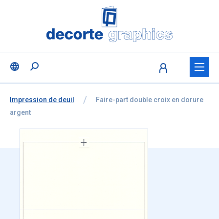
Fratello DEMO
Aller au contenu
Ignorer la sélection de la langue
Vous êtes ici:
de
Impression de deuil
à
Faire-part double croix en dorure
argent