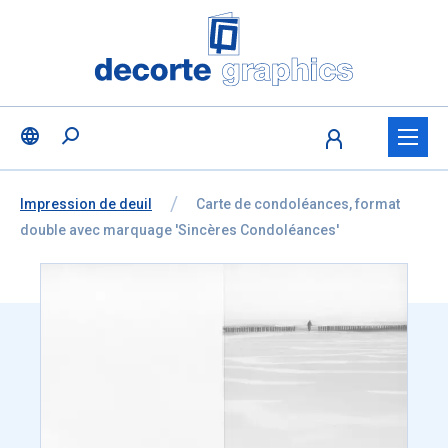
Fratello DEMO
Aller au contenu
Ignorer la sélection de la langue
Vous êtes ici:
de
Impression de deuil
à
Carte de condoléances, format
double avec marquage 'Sincères Condoléances'