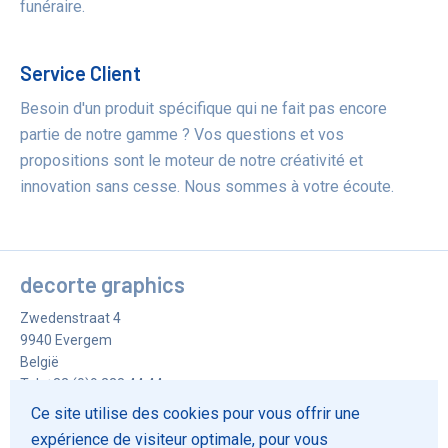
funéraire.
Service Client
Besoin d'un produit spécifique qui ne fait pas encore
partie de notre gamme ? Vos questions et vos
propositions sont le moteur de notre créativité et
innovation sans cesse. Nous sommes à votre écoute.
decorte graphics
Zwedenstraat 4
9940
Evergem
België
Tel.
+32 (0)9 228 44 44
Fax
+32 (0)9 228 73 32
Ce site utilise des cookies pour vous offrir une
info@decorte-graphics.be
expérience de visiteur optimale, pour vous