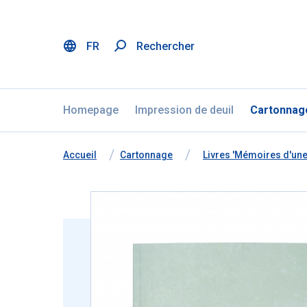
FR
Rechercher
Menu
Aller au contenu
Ignorer la sélection de la langue
Homepage
Impression de deuil
Cartonnag
Vous êtes ici:
de
Accueil
à
Cartonnage
à
Livres 'Mémoires d'une