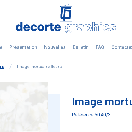
Fratello DEMO
e
Présentation
Nouvelles
Bulletin
FAQ
Contacte
re
à
Image mortuaire fleurs
Image mortu
Référence 60.40/3