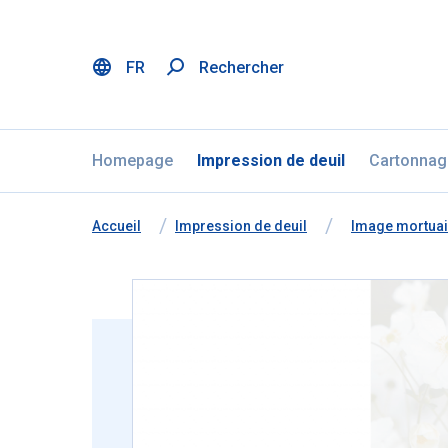
FR
Rechercher
Menu
Aller au contenu
Ignorer la sélection de la langue
Homepage
Impression de deuil
Cartonnag
Vous êtes ici:
de
Accueil
à
Impression de deuil
à
Image mortuai