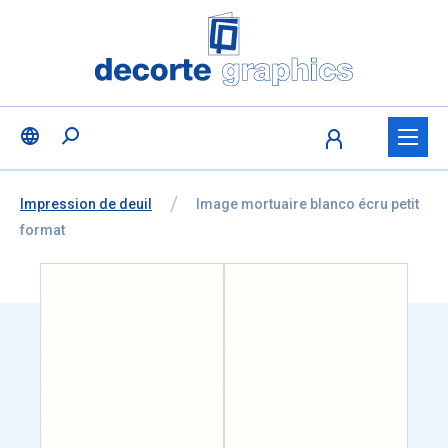
Fratello DEMO
Aller au contenu
Ignorer la sélection de la langue
Vous êtes ici:
de
Impression de deuil
à
Image mortuaire blanco écru petit
format