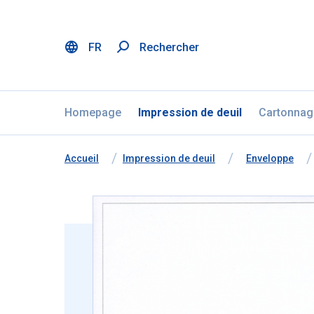
FR
Rechercher
Menu
Aller au contenu
Ignorer la sélection de la langue
Homepage
Impression de deuil
Cartonnag
Vous êtes ici:
de
Accueil
à
Impression de deuil
à
Enveloppe