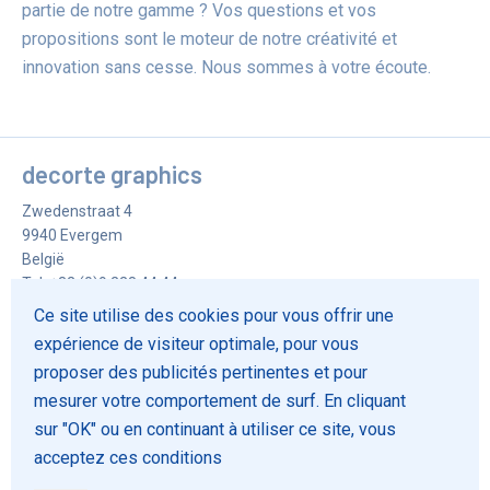
partie de notre gamme ? Vos questions et vos
propositions sont le moteur de notre créativité et
innovation sans cesse. Nous sommes à votre écoute.
decorte graphics
Zwedenstraat 4
9940
Evergem
België
Tel.
+32 (0)9 228 44 44
Fax
+32 (0)9 228 73 32
Ce site utilise des cookies pour vous offrir une
info@decorte-graphics.be
expérience de visiteur optimale, pour vous
proposer des publicités pertinentes et pour
Loi Cookie
mesurer votre comportement de surf. En cliquant
Privacy policy
sur "OK" ou en continuant à utiliser ce site, vous
Conditions générales
acceptez ces conditions