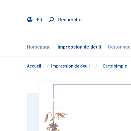
FR
Rechercher
Menu
Aller au contenu
Ignorer la sélection de la langue
Homepage
Impression de deuil
Cartonnag
Vous êtes ici:
de
Accueil
à
Impression de deuil
à
Carte simple