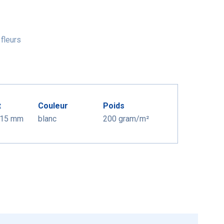
 fleurs
t
Couleur
Poids
115 mm
blanc
200 gram/m²