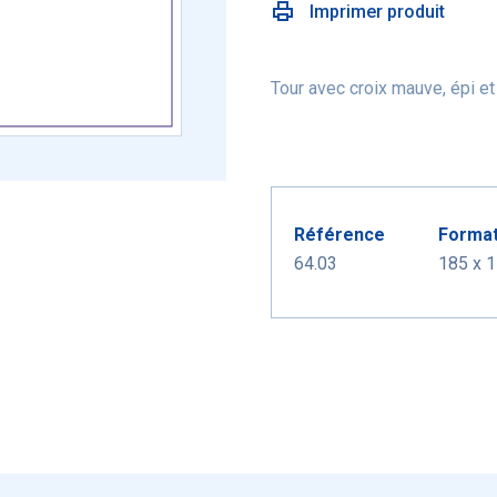
Imprimer produit
Tour avec croix mauve, épi et
Référence
Forma
64.03
185 x 