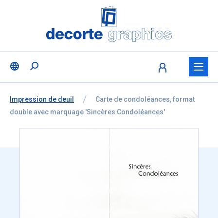
Fratello DEMO
Aller au contenu
Ignorer la sélection de la langue
Vous êtes ici:
de
Impression de deuil
à
Carte de condoléances, format
double avec marquage 'Sincères Condoléances'