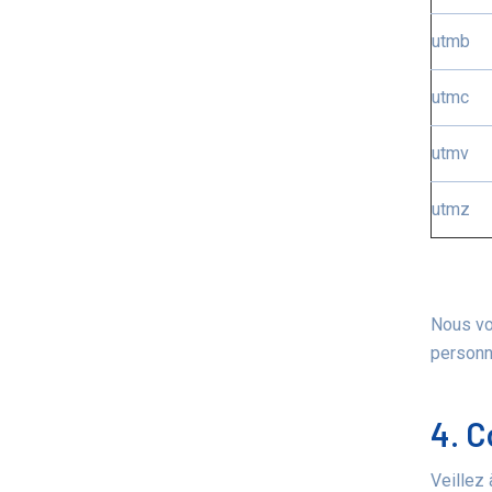
utmb
utmc
utmv
utmz
Nous vo
personn
4. C
Veillez 