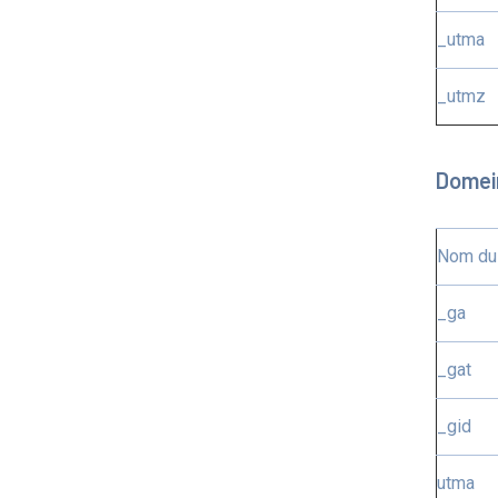
_utma
_utmz
Domei
Nom du
_ga
_gat
_gid
utma