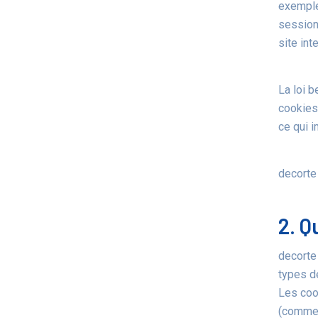
exemple
session
site int
La loi 
cookies 
ce qui i
decorte 
2. Q
decorte
types de
Les cook
(comme 