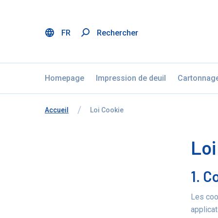
FR
Rechercher
Menu
Aller au contenu
Ignorer la sélection de la langue
Homepage
Impression de deuil
Cartonnag
Vous êtes ici:
de
Accueil
à
Loi Cookie
Loi
1. C
Les cook
applicat