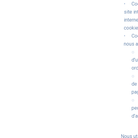
Co
site i
intern
cookie
Co
nous a
d’u
or
de
pa
pe
d’a
Nous ut