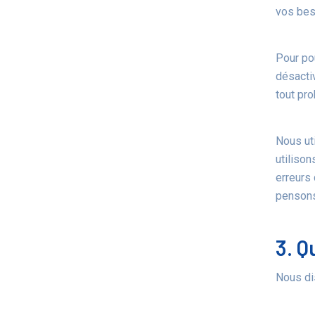
vos bes
Pour pou
désacti
tout pro
Nous uti
utilison
erreurs 
pensons
3. Q
Nous dis