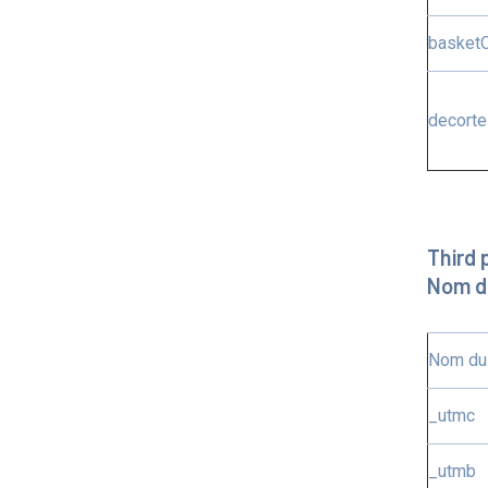
basket
decorte
Third 
Nom d
Nom du
_utmc
_utmb