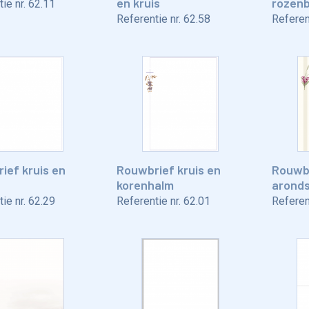
en kruis
rozenb
ie nr.
62.11
Referentie nr.
62.58
Referent
ief kruis en
Rouwbrief kruis en
Rouwbr
korenhalm
aronds
ie nr.
62.29
Referentie nr.
62.01
Referent