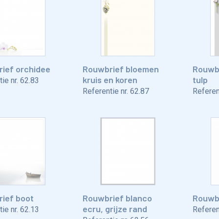
ief orchidee
Rouwbrief bloemen
Rouwbr
kruis en koren
tulp
ie nr.
62.83
Referentie nr.
62.87
Referent
ief boot
Rouwbrief blanco
Rouwbr
ecru, grijze rand
ie nr.
62.13
Referent