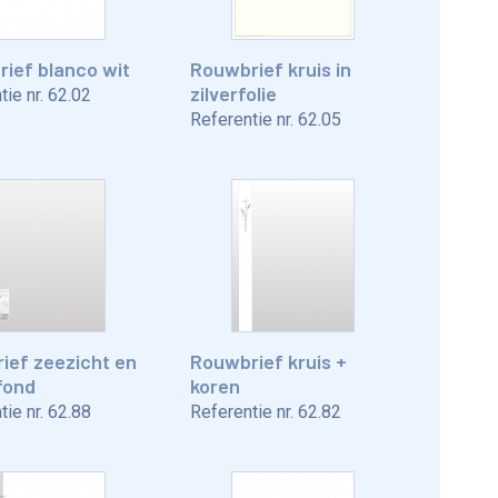
ief blanco wit
Rouwbrief kruis in
zilverfolie
ie nr.
62.02
Referentie nr.
62.05
ief zeezicht en
Rouwbrief kruis +
 fond
koren
ie nr.
62.88
Referentie nr.
62.82